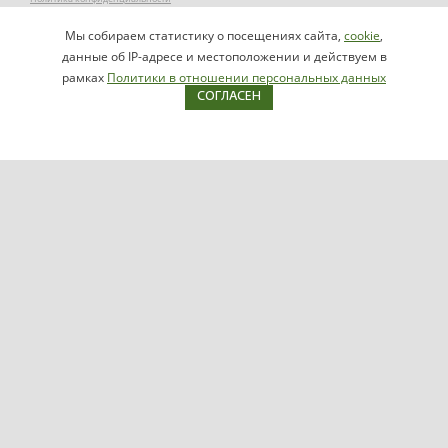
Заказать звонок
Мы собираем статистику о посещениях сайта,
cookie
,
НАПИСАТЬ
info@videomax.ru
данные об IP-адресе и местоположении и действуем в
РУКОВОДИТЕЛЮ
рамках
Политики в отношении персональных данных
СОГЛАСЕН
Карта сайта
Продукция
Видеосерверы VIDEOMAX-IP
Серверы ОПС-СКУД VIDEOMAX-SB
Рабочие станции VIDEOMAX-URM
VIDEOMAX-STORAGE
VIDEOMAX-JBOD
VIDEOMAX-ZIP
VIDEOMAX-SM
Поддержка