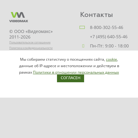
Контакты
8-800-302-55-46
© ООО «Видеомакс»
+7 (495) 640-55-46
2011-2026
Пользовательское соглашение
Пн-Пт: 9:00 - 18:00
Политика конфиденциальности
Заказать звонок
Мы собираем статистику о посещениях сайта,
cookie
,
НАПИСАТЬ
info@videomax.ru
данные об IP-адресе и местоположении и действуем в
РУКОВОДИТЕЛЮ
рамках
Политики в отношении персональных данных
СОГЛАСЕН
Карта сайта
Продукция
Видеосерверы VIDEOMAX-IP
Серверы ОПС-СКУД VIDEOMAX-SB
Рабочие станции VIDEOMAX-URM
VIDEOMAX-STORAGE