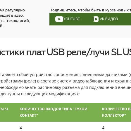
AX регулярно
Подпишитесь, чтобы быть в курсе новых
ющие видео,
YOUTUBE
VK ВИДЕО
ты технологий,
й.
тики плат USB реле/лучи SL USB
ставляет собой устройство сопряжения с внешними датчиками 
ройствами (реле) в составе систем видеонаблюдения и охранн
необходимо знать распиновку разъема для подключения внешн
O доступны в следующих модификациях:
Ы SL
КОЛИЧЕСТВО ВХОДОВ ТИПА "СУХОЙ
КОЛИЧЕСТВО В
КОНТАКТ"
КОЛЛЕКТОР"
4
4