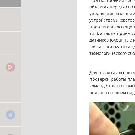
При построении сис
объектах нередко во
управления внешни
устройствами (свето
прожекторы освещени
т.п.), а также прием 
датчиков (охранные 
связи с автоматики 
технологического обо
Для отладки алгорит
проверки работы пла
команд с платы (замы
описана в нашем вид