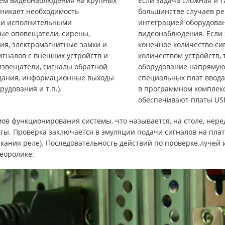
тем видеонаблюдения на крупных
Если задача сложная и т
зникает необходимость
большинстве случаев р
ми исполнительными
интеграцией оборудова
вые оповещатели, сирены,
видеонаблюдения. Если 
я, электромагнитные замки и
конечное количество си
сигналов с внешних устройств и
количеством устройств,
извещатели, сигналы обратной
оборудование напрямую
здания, информационные выходы
специальных плат ввода
рудования и т.п.).
в программном комплекс
обеспечивают платы USB
мов функционирования системы, что называется, на столе, нере
ты. Проверка заключается в эмуляции подачи сигналов на пла
кания реле). Последовательность действий по проверке лучей и
еоролике: