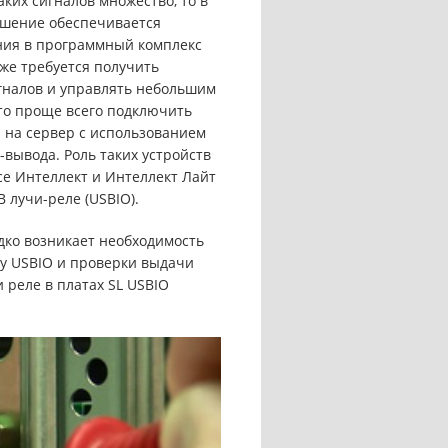
аких сигналов множество, то в
ешение обеспечивается
ния в программный комплекс
же требуется получить
гналов и управлять небольшим
 то проще всего подключить
 на сервер с использованием
-вывода. Роль таких устройств
е Интеллект и Интеллект Лайт
 лучи-реле (USBIO).
дко возникает необходимость
ту USBIO и проверки выдачи
 реле в платах SL USBIO