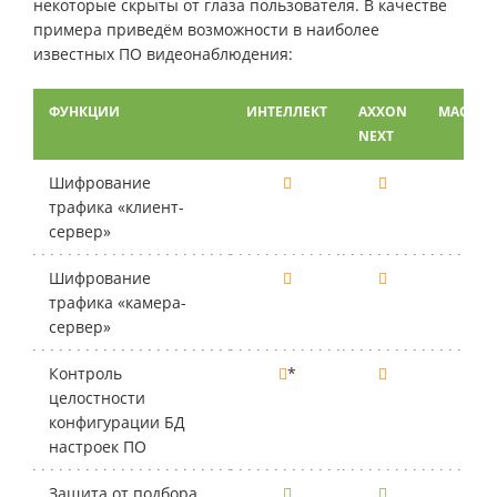
некоторые скрыты от глаза пользователя. В качестве
примера приведём возможности в наиболее
известных ПО видеонаблюдения:
ФУНКЦИИ
ИНТЕЛЛЕКТ
AXXON
MACROS
NEXT
Шифрование
трафика «клиент-
сервер»
Шифрование
трафика «камера-
сервер»
Контроль
*
целостности
конфигурации БД
настроек ПО
Защита от подбора