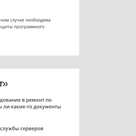
тном случае необходима
защиты программного
т»
удование в ремонт по
ы ли какие-то документы
к службы серверов