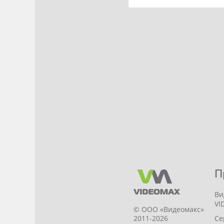
П
Ви
VI
© ООО «Видеомакс»
Се
2011-2026