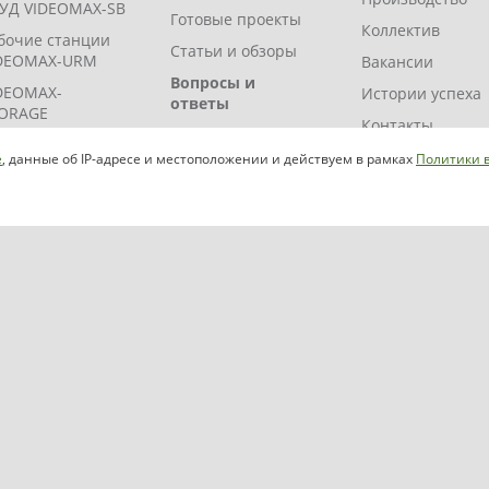
УД VIDEOMAX-SB
Готовые проекты
Коллектив
бочие станции
Статьи и обзоры
DEOMAX-URM
Вакансии
Вопросы и
DEOMAX-
Истории успеха
ответы
ORAGE
Контакты
Помощь
DEOMAX-JBOD
проектировщику
Где купить?
e
, данные об IP-адресе и местоположении и действуем в рамках
Политики 
DEOMAX-ZIP
Индивидуальный
DEOMAX-SM
расчет
Мероприятия
Видеоматериалы
Сервис