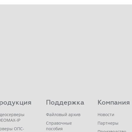
родукция
Поддержка
Компания
деосерверы
Файловый архив
Новости
DEOMAX-IP
Справочные
Партнеры
рверы ОПС-
пособия
Производство