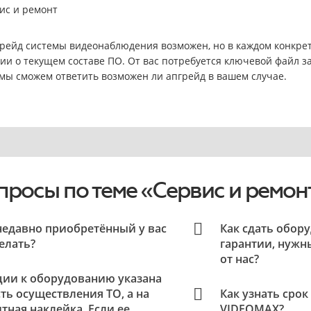
ис и ремонт
рейд системы видеонаблюдения возможен, но в каждом конкре
и о текущем составе ПО. От вас потребуется ключевой файл 
 мы сможем ответить возможен ли апгрейд в вашем случае.
просы по теме «Сервис и ремон
недавно приобретённый у вас
Как сдать обор
делать?
гарантии, нужн
от нас?
ции к оборудованию указана
ь осуществления ТО, а на
Как узнать сро
тная наклейка. Если ее
VIDEOMAX?