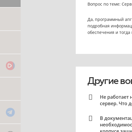
Вопрос по теме: Серв
Да, программный апг
подробная информаци
обеспечения и тогда
Другие во
Не работает 
сервер. Что 
В документа
необходимост
корпусе защи