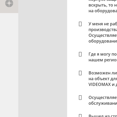
вскрыть, то 
на оборудов
У меня не ра
производств
Осуществляе
оборудовани
Где я могу п
нашем регио
Возможен ли
на объект дл
VIDEOMAX и 
Осуществляе
обслуживани
Вышел из стр