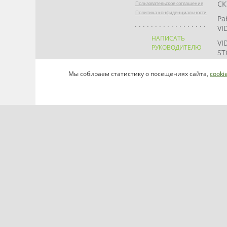
СК
Пользовательское соглашение
Политика конфиденциальности
Ра
VI
НАПИСАТЬ
VI
РУКОВОДИТЕЛЮ
ST
VI
Мы собираем статистику о посещениях сайта,
cooki
VI
VI