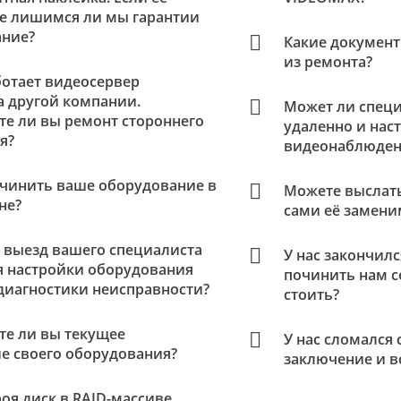
не лишимся ли мы гарантии
ание?
Какие документ
из ремонта?
ботает видеосервер
а другой компании.
Может ли спец
те ли вы ремонт стороннего
удаленно и нас
я?
видеонаблюден
очинить ваше оборудование в
Можете выслать
не?
сами её замени
 выезд вашего специалиста
У нас закончилс
я настройки оборудования
починить нам с
диагностики неисправности?
стоить?
те ли вы текущее
У нас сломался 
е своего оборудования?
заключение и в
оя диск в RAID-массиве.