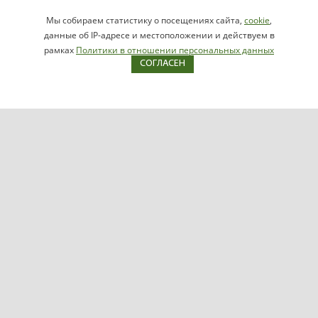
Заказать звонок
Мы собираем статистику о посещениях сайта,
cookie
,
НАПИСАТЬ
info@videomax.ru
данные об IP-адресе и местоположении и действуем в
РУКОВОДИТЕЛЮ
рамках
Политики в отношении персональных данных
СОГЛАСЕН
Карта сайта
Продукция
Видеосерверы VIDEOMAX-IP
Серверы ОПС-СКУД VIDEOMAX-SB
Рабочие станции VIDEOMAX-URM
VIDEOMAX-STORAGE
VIDEOMAX-JBOD
VIDEOMAX-ZIP
VIDEOMAX-SM
Поддержка