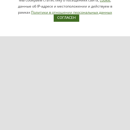
Мы собираем статистику о посещениях сайта,
cookie
,
НАПИСАТЬ
info@videomax.ru
данные об IP-адресе и местоположении и действуем в
РУКОВОДИТЕЛЮ
рамках
Политики в отношении персональных данных
СОГЛАСЕН
Карта сайта
Продукция
Видеосерверы VIDEOMAX-IP
Серверы ОПС-СКУД VIDEOMAX-SB
Рабочие станции VIDEOMAX-URM
VIDEOMAX-STORAGE
VIDEOMAX-JBOD
VIDEOMAX-ZIP
VIDEOMAX-SM
Поддержка
Файловый архив